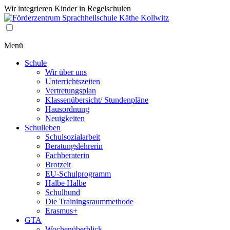
Wir integrieren Kinder in Regelschulen
Menü
Schule
Wir über uns
Unterrichtszeiten
Vertretungsplan
Klassenübersicht/ Stundenpläne
Hausordnung
Neuigkeiten
Schulleben
Schulsozialarbeit
Beratungslehrerin
Fachberaterin
Brotzeit
EU-Schulprogramm
Halbe Halbe
Schulhund
Die Trainingsraummethode
Erasmus+
GTA
Wochenüberblick