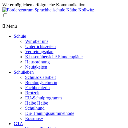
Wir ermöglichen erfolgreiche Kommunikation
Menü
Schule
Wir über uns
Unterrichtszeiten
Vertretungsplan
Klassenübersicht/ Stundenpläne
Hausordnung
Neuigkeiten
Schulleben
Schulsozialarbeit
Beratungslehrerin
Fachberaterin
Brotzeit
EU-Schulprogramm
Halbe Halbe
Schulhund
Die Trainingsraummethode
Erasmus+
GTA